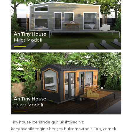
Arı Tiny House
Milet Modeli
Arı Tiny House
Truva Modeli
Tiny house içerisinde günlük ihtiyacınızı
karşılayabileceğiniz her şey bulunmaktadır. Duş, yemek