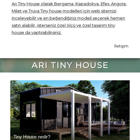
Arı Tiny House olarak Bergama, Kapadokya, Efes, Angora,
Milet ve Truva Tiny house modelleri için web sitemizi
inceleyebilir ve en beğendiğiniz modeli seçerek hemen
satın alabilir,
i
sterseniz özel ölçü ve özel tasarım tiny
house da yaptırabilirsiniz.
İletişim
ARI TINY HOUSE
Tiny House nedir?